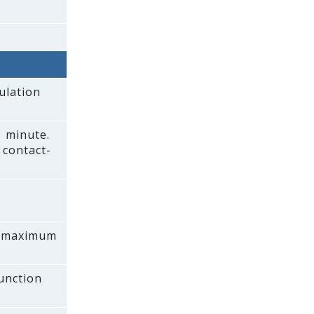
ulation
1 minute.
 contact-
 a maximum
function