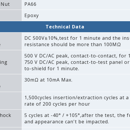
 Nut
PA66
Epoxy
Technical Data
DC 500V±10%‚test for 1 minute and the ins
e
resistance should be more than 100MΩ
500 V DC/AC peak‚ contact-to-contact‚ for 
ing
750 V DC/AC peak‚ contact-to-test panel or
to-shield for 1 minute.
30mΩ at 10mA Max.
e
1‚500cycles insertion/extraction cycles at
rate of 200 cycles per hour
hock
5 cycles at -40° / +105°‚after the test‚ the 
and appearance can't be impacted.