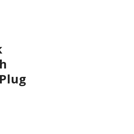
k
th
 Plug