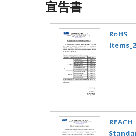
宣告書
RoHS 
Items_
REACH
Standa