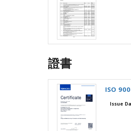
證書
ISO 90
Issue Dat