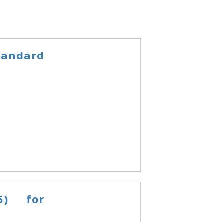
andard
5) for