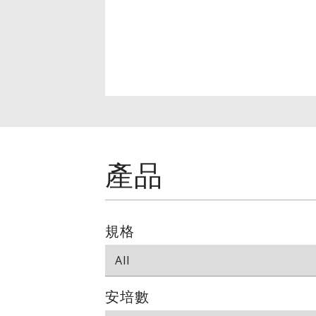
產品
規格
安培數