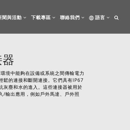
新聞與活動
下載專區
聯絡我們
語言
接器
惡劣環境中能夠在設備或系統之間傳輸電力
鬆的連接和斷開連接。它們具有IP67
抗灰塵和水的進入。這些連接器被用於
入/輸出應用，例如戶外馬達、戶外照