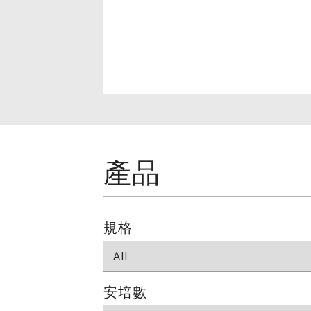
產品
規格
安培數