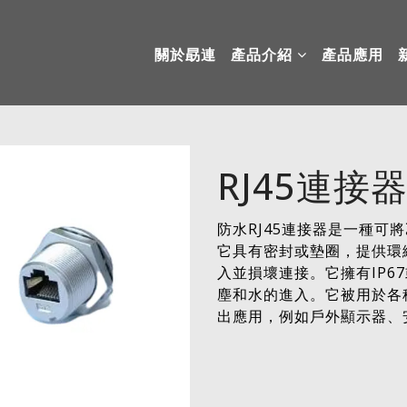
關於勗連
產品介紹
產品應用
RJ45連接
防水RJ45連接器是一種可
它具有密封或墊圈，提供環
入並損壞連接。它擁有IP6
塵和水的進入。它被用於各
出應用，例如戶外顯示器、