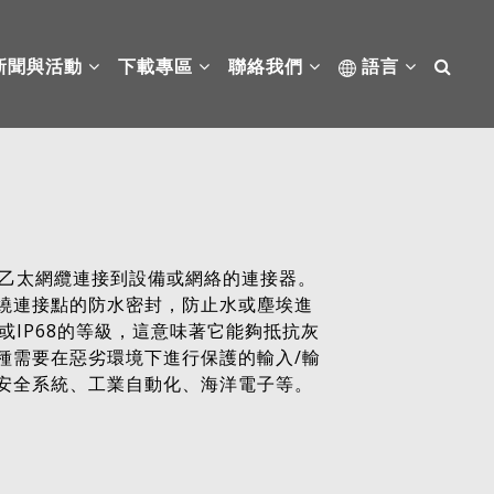
新聞與活動
下載專區
聯絡我們
語言
器
將乙太網纜連接到設備或網絡的連接器。
繞連接點的防水密封，防止水或塵埃進
7或IP68的等級，這意味著它能夠抵抗灰
種需要在惡劣環境下進行保護的輸入/輸
安全系統、工業自動化、海洋電子等。