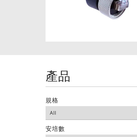
產品
規格
安培數