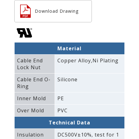
Download Drawing
Material
Cable End
Copper Alloy‚Ni Plating
Lock Nut
Cable End O-
Silicone
Ring
Inner Mold
PE
Over Mold
PVC
Technical Data
Insulation
DC500V±10%‚ test for 1