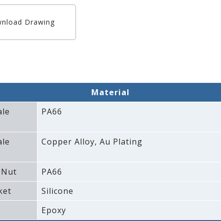
nload Drawing
Material
ale
PA66
ale
Copper Alloy‚ Au Plating
 Nut
PA66
ket
Silicone
Epoxy