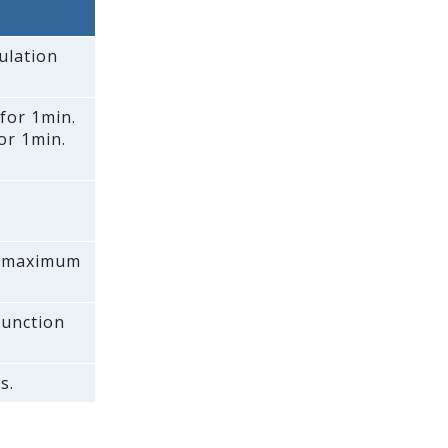
ulation
 for 1min.
or 1min.
 a maximum
 function
s.