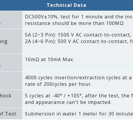
Technical Data
DC500V±10%‚ test for 1 minute and the ins
e
resistance should be more than 100MΩ
5A (2~3 Pin): 1500 V AC contact-to-contact‚
ing
2A (4~6 Pin): 500 V AC contact-to-contact‚ f
10mΩ at 10mA Max.
e
4000 cycles insertion/extraction cycles at
rate of 200cycles per hour.
hock
5 cycles at -40° / +105°‚ after the test‚ the
and appearance can't be impacted.
f Test
Submersion in water 1 meter for 30 minute