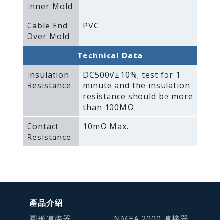
Inner Mold
Cable End
PVC
Over Mold
Technical Data
Insulation
DC500V±10%‚ test for 1
Resistance
minute and the insulation
resistance should be more
than 100MΩ
Contact
10mΩ Max.
Resistance
產品介紹
圓形連接器
NMEA 2000 連接器