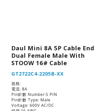
Daul Mini 8A 5P Cable End
Dual Female Male With
STOOW 16# Cable
GT2722C4-2205B-XX
規格:
電流: 8A
Pin針數 Number:5 PIN
Pin針數 Type: Male
Voltage: 600V AC/DC
線徑:16 AWG