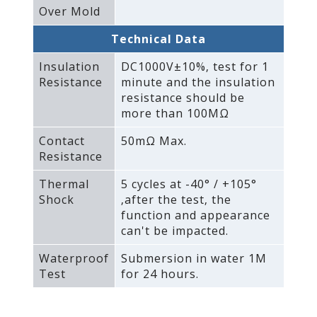
Over Mold
Technical Data
Insulation
DC1000V±10%‚ test for 1
Resistance
minute and the insulation
resistance should be
more than 100MΩ
Contact
50mΩ Max.
Resistance
Thermal
5 cycles at -40° / +105°
Shock
‚after the test‚ the
function and appearance
can't be impacted.
Waterproof
Submersion in water 1M
Test
for 24 hours.