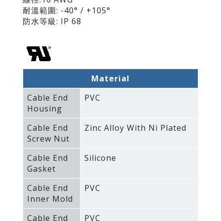
耐溫範圍: -40° / +105°
防水等級: IP 68
Material
Cable End
PVC
Housing
Cable End
Zinc Alloy With Ni Plated
Screw Nut
Cable End
Silicone
Gasket
Cable End
PVC
Inner Mold
Cable End
PVC