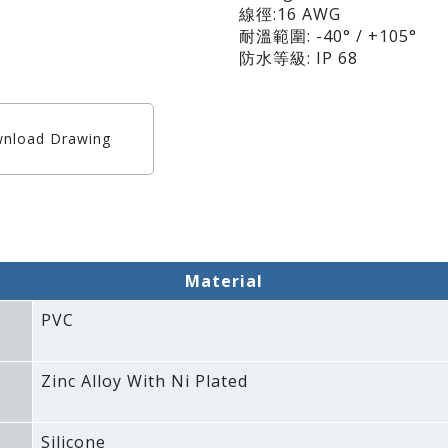
線徑:16 AWG
耐溫範圍: -40° / +105°
防水等級: IP 68
nload Drawing
Material
PVC
Zinc Alloy With Ni Plated
Silicone