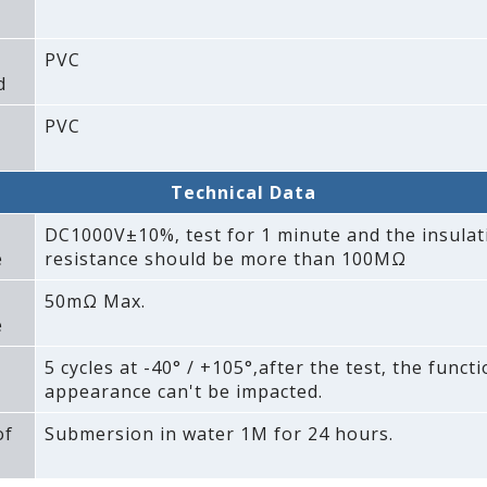
PVC
d
PVC
Technical Data
DC1000V±10%‚ test for 1 minute and the insulat
e
resistance should be more than 100MΩ
50mΩ Max.
e
5 cycles at -40° / +105°‚after the test‚ the funct
appearance can't be impacted.
of
Submersion in water 1M for 24 hours.