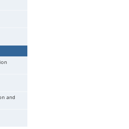
ion
ion and