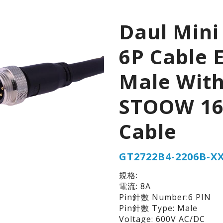
Daul Mini
6P Cable 
Male Wit
STOOW 1
Cable
GT2722B4-2206B-X
規格:
電流: 8A
Pin針數 Number:6 PIN
Pin針數 Type: Male
Voltage: 600V AC/DC