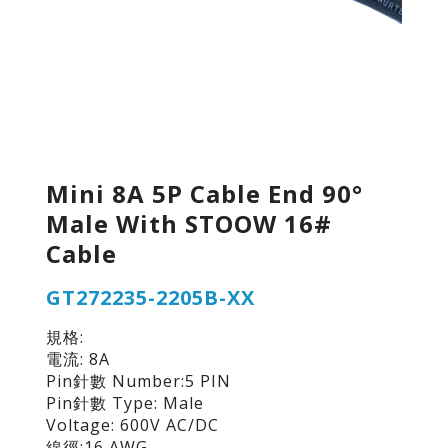
Mini 8A 5P Cable End 90°
Male With STOOW 16#
Cable
GT272235-2205B-XX
規格:
電流: 8A
Pin針數 Number:5 PIN
Pin針數 Type: Male
Voltage: 600V AC/DC
線徑:16 AWG