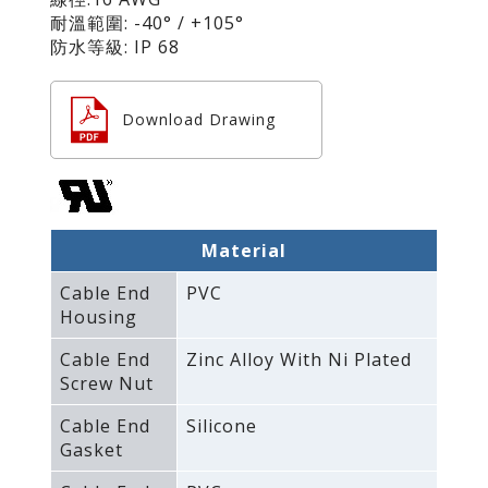
耐溫範圍: -40° / +105°
防水等級: IP 68
Download Drawing
Material
Cable End
PVC
Housing
Cable End
Zinc Alloy With Ni Plated
Screw Nut
Cable End
Silicone
Gasket