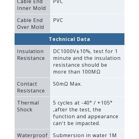
Cable End
PVC
Inner Mold
Cable End
PVC
Over Mold
Technical Data
Insulation
DC1000V±10%‚ test for 1
Resistance
minute and the insulation
resistance should be
more than 100MΩ
Contact
50mΩ Max.
Resistance
Thermal
5 cycles at -40° / +105°
Shock
‚after the test‚ the
function and appearance
can't be impacted.
Waterproof
Submersion in water 1M