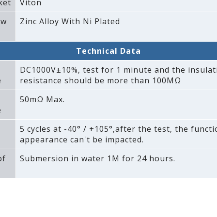
ket
Viton
ew
Zinc Alloy With Ni Plated
Technical Data
DC1000V±10%‚ test for 1 minute and the insulat
e
resistance should be more than 100MΩ
50mΩ Max.
e
5 cycles at -40° / +105°‚after the test‚ the funct
appearance can't be impacted.
of
Submersion in water 1M for 24 hours.