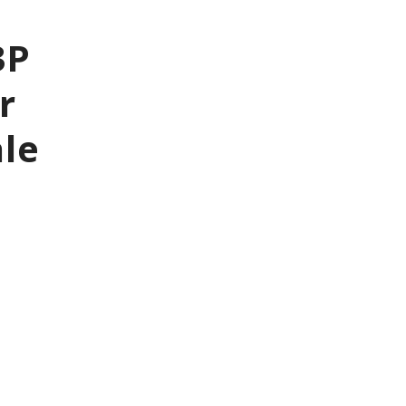
3P
r
le