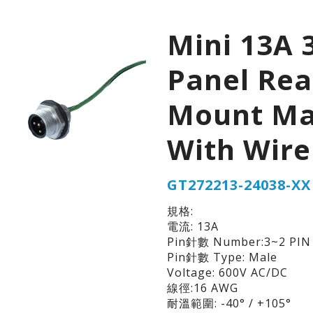
Mini 13A 
Panel Rea
Mount Ma
With Wire
GT272213-24038-XX
規格:
電流: 13A
Pin針數 Number:3~2 PIN
Pin針數 Type: Male
Voltage: 600V AC/DC
線徑:16 AWG
耐溫範圍: -40° / +105°