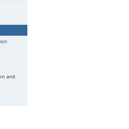
ion
ion and