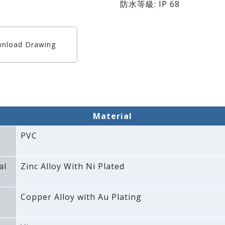
防水等級: IP 68
nload Drawing
Material
PVC
al
Zinc Alloy With Ni Plated
Copper Alloy with Au Plating