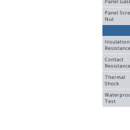
Panel Gas
Panel Scr
Nut
Insulation
Resistanc
Contact
Resistanc
Thermal
Shock
Waterpro
Test