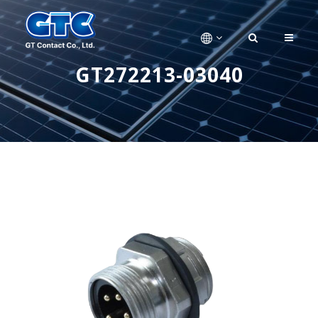
GT272213-03040