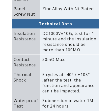
Panel
Zinc Alloy With Ni Plated
Screw Nut
Technical Data
Insulation
DC1000V±10%‚ test for 1
Resistance
minute and the insulation
resistance should be
more than 100MΩ
Contact
50mΩ Max.
Resistance
Thermal
5 cycles at -40° / +105°
Shock
‚after the test‚ the
function and appearance
can't be impacted.
Waterproof
Submersion in water 1M
Test
for 24 hours.