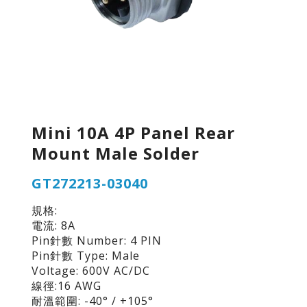
Mini 10A 4P Panel Rear
Mount Male Solder
GT272213-03040
規格:
電流: 8A
Pin針數 Number: 4 PIN
Pin針數 Type: Male
Voltage: 600V AC/DC
線徑:16 AWG
耐溫範圍: -40° / +105°