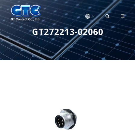
GT272213-02060