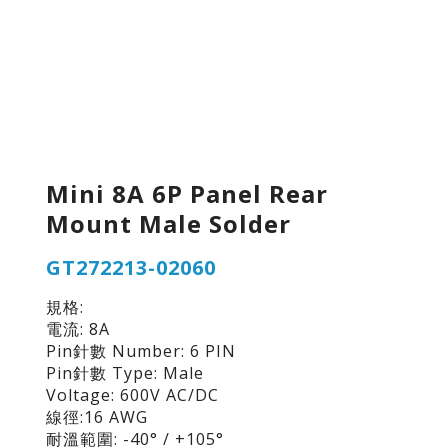
Mini 8A 6P Panel Rear
Mount Male Solder
GT272213-02060
規格:
電流: 8A
Pin針數 Number: 6 PIN
Pin針數 Type: Male
Voltage: 600V AC/DC
線徑:16 AWG
耐溫範圍: -40° / +105°