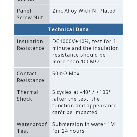
Panel
Zinc Alloy With Ni Plated
Screw Nut
Technical Data
Insulation
DC1000V±10%‚ test for 1
Resistance
minute and the insulation
resistance should be
more than 100MΩ
Contact
50mΩ Max.
Resistance
Thermal
5 cycles at -40° / +105°
Shock
‚after the test‚ the
function and appearance
can't be impacted.
Waterproof
Submersion in water 1M
Test
for 24 hours.