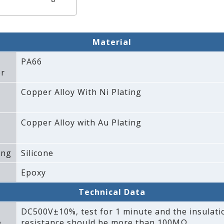
Material
PA66
r
Copper Alloy With Ni Plating
Copper Alloy with Au Plating
ing
Silicone
Epoxy
Technical Data
DC500V±10%‚ test for 1 minute and the insulati
e
resistance should be more than 100MΩ