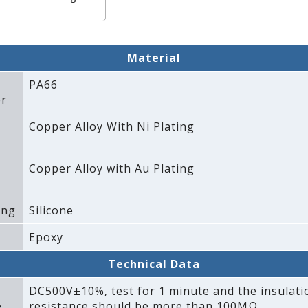
Material
PA66
r
Copper Alloy With Ni Plating
Copper Alloy with Au Plating
ing
Silicone
Epoxy
Technical Data
DC500V±10%‚ test for 1 minute and the insulati
e
resistance should be more than 100MΩ