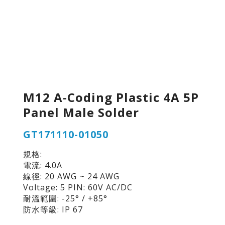
M12 A-Coding Plastic 4A 5P
Panel Male Solder
GT171110-01050
規格:
電流: 4.0A
線徑: 20 AWG ~ 24 AWG
Voltage: 5 PIN: 60V AC/DC
耐溫範圍: -25° / +85°
防水等級: IP 67