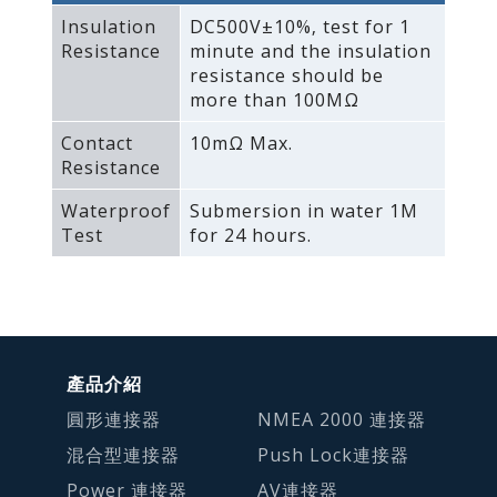
Insulation
DC500V±10%‚ test for 1
Resistance
minute and the insulation
resistance should be
more than 100MΩ
Contact
10mΩ Max.
Resistance
Waterproof
Submersion in water 1M
Test
for 24 hours.
產品介紹
圓形連接器
NMEA 2000 連接器
混合型連接器
Push Lock連接器
Power 連接器
AV連接器