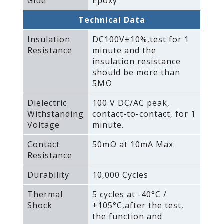
Glue
Epoxy
Technical Data
Insulation
DC100V±10%‚test for 1
Resistance
minute and the
insulation resistance
should be more than
5MΩ
Dielectric
100 V DC/AC peak‚
Withstanding
contact-to-contact‚ for 1
Voltage
minute.
Contact
50mΩ at 10mA Max.
Resistance
Durability
10‚000 Cycles
Thermal
5 cycles at -40°C /
Shock
+105°C‚after the test‚
the function and