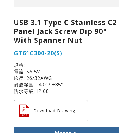
USB 3.1 Type C Stainless C2
Panel Jack Screw Dip 90°
With Spanner Nut
GT61C300-20(S)
規格:
電流: 5A 5V
線徑: 26/32AWG
耐溫範圍: -40° / +85°
防水等級: IP 68
Download Drawing