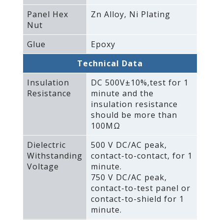
Panel Hex
Zn Alloy‚ Ni Plating
Nut
Glue
Epoxy
Technical Data
Insulation
DC 500V±10%‚test for 1
Resistance
minute and the
insulation resistance
should be more than
100MΩ
Dielectric
500 V DC/AC peak‚
Withstanding
contact-to-contact‚ for 1
Voltage
minute.
750 V DC/AC peak‚
contact-to-test panel or
contact-to-shield for 1
minute.