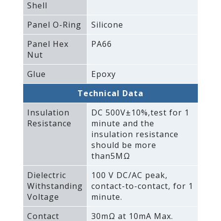
Shell
Panel O-Ring
Silicone
Panel Hex
PA66
Nut
Glue
Epoxy
Technical Data
Insulation
DC 500V±10%‚test for 1
Resistance
minute and the
insulation resistance
should be more
than5MΩ
Dielectric
100 V DC/AC peak‚
Withstanding
contact-to-contact‚ for 1
Voltage
minute.
Contact
30mΩ at 10mA Max.