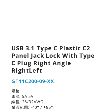
USB 3.1 Type C Plastic C2
Panel Jack Lock With Type
C Plug Right Angle
RightLeft
GT11C200-09-XX
規格:
電流: 5A 5V
線徑: 26/32AWG
耐溫範圍: -40° / +85°