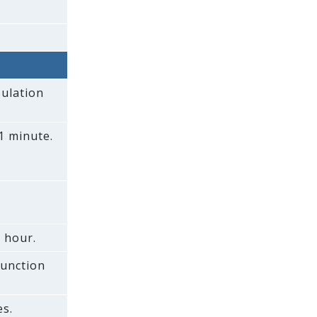
ulation
1 minute.
r hour.
function
s.