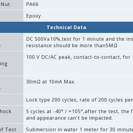
 Nut
PA66
Epoxy
Technical Data
DC 500V±10%‚test for 1 minute and the ins
e
resistance should be more than5MΩ
100 V DC/AC peak‚ contact-to-contact‚ for 
ing
30mΩ at 10mA Max.
e
Lock type 200 cycles‚ rate of 200 cycles pe
hock
5 cycles at -40° / +105°‚after the test‚ the 
and appearance can't be impacted.
f Test
Submersion in water 1 meter for 30 minute