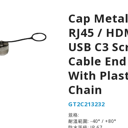
Cap Metal
RJ45 / HD
USB C3 Sc
Cable End
With Plast
Chain
GT2C213232
規格:
耐溫範圍: -40° / +80°
防水等級: IP 67