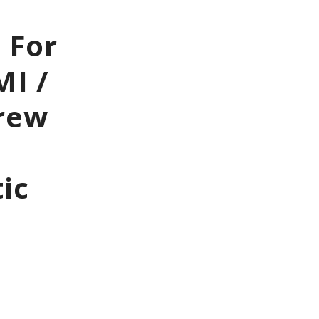
 For
MI /
rew
ic