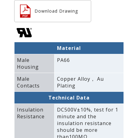
Download Drawing
Material
Male
PA66
Housing
Male
Copper Alloy， Au
Contacts
Plating
Technical Data
Insulation
DC500V±10%‚ test for 1
Resistance
minute and the
insulation resistance
should be more
than100MΩ