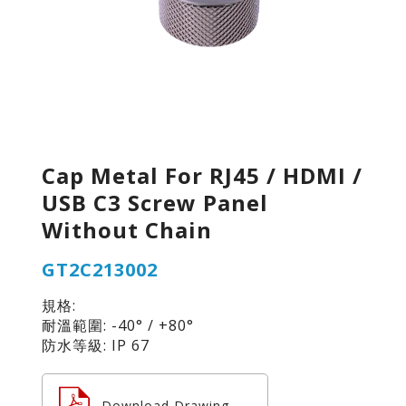
Cap Metal For RJ45 / HDMI /
USB C3 Screw Panel
Without Chain
GT2C213002
規格:
耐溫範圍: -40° / +80°
防水等級: IP 67
Download Drawing