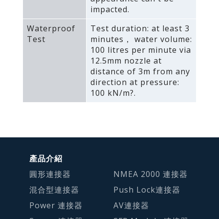
impacted.
Waterproof
Test duration: at least 3
Test
minutes， water volume:
100 litres per minute via
12.5mm nozzle at
distance of 3m from any
direction at pressure:
100 kN/m?.
產品介紹
圓形連接器
NMEA 2000 連接器
混合型連接器
Push Lock連接器
Power 連接器
AV連接器