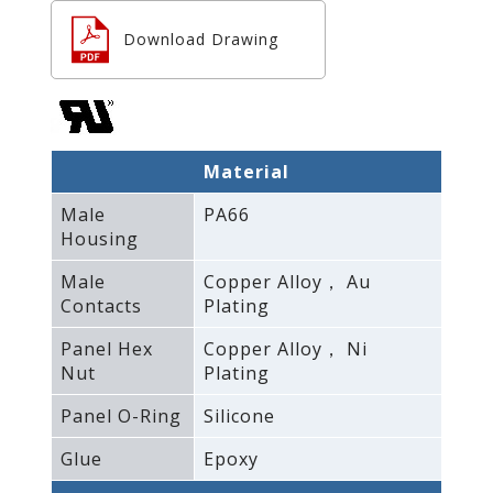
Download Drawing
Material
Male
PA66
Housing
Male
Copper Alloy， Au
Contacts
Plating
Panel Hex
Copper Alloy， Ni
Nut
Plating
Panel O-Ring
Silicone
Glue
Epoxy