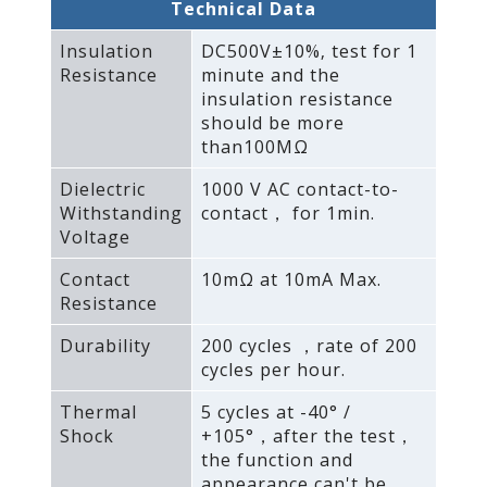
Technical Data
Insulation
DC500V±10%‚ test for 1
Resistance
minute and the
insulation resistance
should be more
than100MΩ
Dielectric
1000 V AC contact-to-
Withstanding
contact， for 1min.
Voltage
Contact
10mΩ at 10mA Max.
Resistance
Durability
200 cycles ，rate of 200
cycles per hour.
Thermal
5 cycles at -40° /
Shock
+105°，after the test，
the function and
appearance can't be