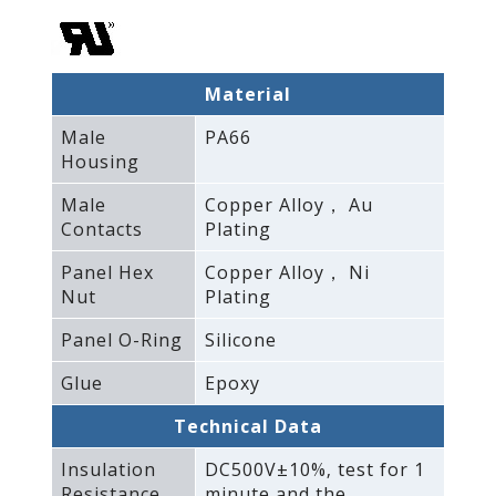
Material
Male
PA66
Housing
Male
Copper Alloy， Au
Contacts
Plating
Panel Hex
Copper Alloy， Ni
Nut
Plating
Panel O-Ring
Silicone
Glue
Epoxy
Technical Data
Insulation
DC500V±10%‚ test for 1
Resistance
minute and the