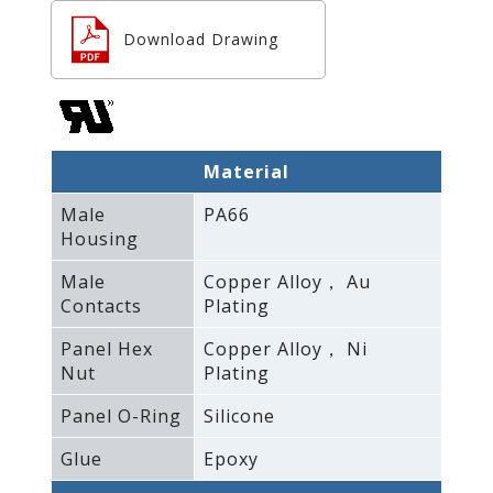
Download Drawing
Material
Male
PA66
Housing
Male
Copper Alloy， Au
Contacts
Plating
Panel Hex
Copper Alloy， Ni
Nut
Plating
Panel O-Ring
Silicone
Glue
Epoxy