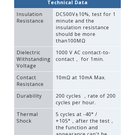
Technical Data
Insulation
DC500V±10%‚ test for 1
Resistance
minute and the
insulation resistance
should be more
than100MΩ
Dielectric
1000 V AC contact-to-
Withstanding
contact， for 1min.
Voltage
Contact
10mΩ at 10mA Max.
Resistance
Durability
200 cycles ，rate of 200
cycles per hour.
Thermal
5 cycles at -40° /
Shock
+105°，after the test，
the function and
appearance can't be