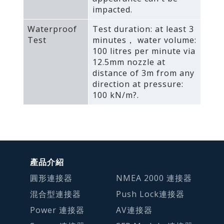
impacted.
Waterproof
Test duration: at least 3
Test
minutes， water volume:
100 litres per minute via
12.5mm nozzle at
distance of 3m from any
direction at pressure:
100 kN/m?.
產品介紹
圓形連接器
NMEA 2000 連接器
混合型連接器
Push Lock連接器
Power 連接器
AV連接器