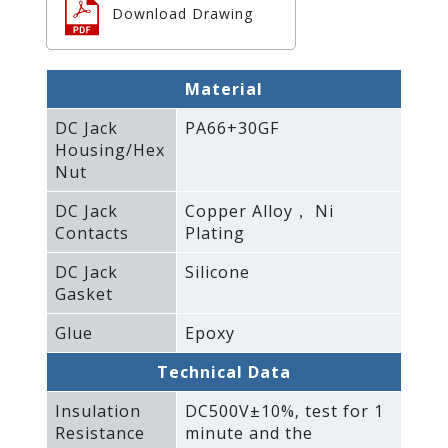
Download Drawing
Material
DC Jack
PA66+30GF
Housing/Hex
Nut
DC Jack
Copper Alloy， Ni
Contacts
Plating
DC Jack
Silicone
Gasket
Glue
Epoxy
Technical Data
Insulation
DC500V±10%‚ test for 1
Resistance
minute and the