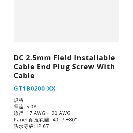
DC 2.5mm Field Installable
Cable End Plug Screw With
Cable
GT1B0200-XX
規格:
電流: 5.0A
線徑: 17 AWG ~ 20 AWG
Panel 耐溫範圍:-40° / +80°
防水等級: IP 67