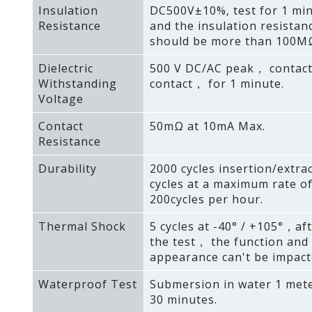
Insulation
DC500V±10%‚ test for 1 mi
Resistance
and the insulation resistan
should be more than 100M
Dielectric
500 V DC/AC peak， contact
Withstanding
contact， for 1 minute.
Voltage
Contact
50mΩ at 10mA Max.
Resistance
Durability
2000 cycles insertion/extra
cycles at a maximum rate o
200cycles per hour.
Thermal Shock
5 cycles at -40° / +105°，af
the test， the function and
appearance can't be impact
Waterproof Test
Submersion in water 1 mete
30 minutes.