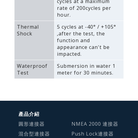
cycles at a maximum
rate of 200cycles per
hour.
Thermal
5 cycles at -40° / +105°
Shock
‚after the test‚ the
function and
appearance can't be
impacted.
Waterproof
Submersion in water 1
Test
meter for 30 minutes.
產品介紹
圓形連接器
NMEA 2000 連接器
混合型連接器
Push Lock連接器