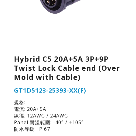
Hybrid C5 20A+5A 3P+9P
Twist Lock Cable end (Over
Mold with Cable)
GT1D5123-25393-XX(F)
規格:
電流: 20A+5A
線徑: 12AWG / 24AWG
Panel 耐溫範圍: -40° / +105°
防水等級: IP 67