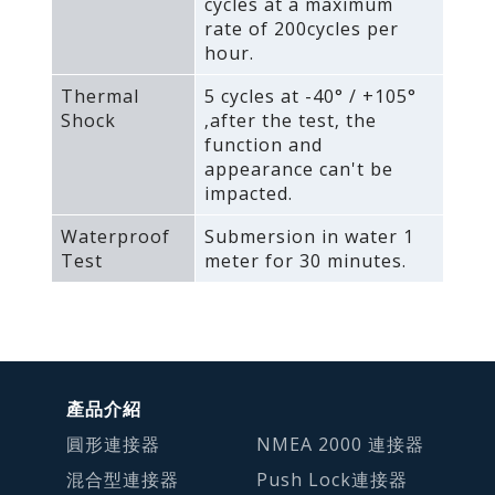
cycles at a maximum
rate of 200cycles per
hour.
Thermal
5 cycles at -40° / +105°
Shock
‚after the test‚ the
function and
appearance can't be
impacted.
Waterproof
Submersion in water 1
Test
meter for 30 minutes.
產品介紹
圓形連接器
NMEA 2000 連接器
混合型連接器
Push Lock連接器