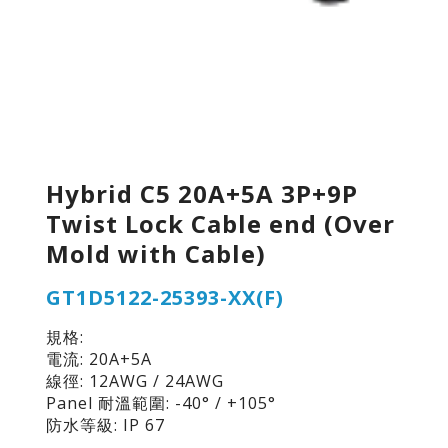
Hybrid C5 20A+5A 3P+9P
Twist Lock Cable end (Over
Mold with Cable)
GT1D5122-25393-XX(F)
規格:
電流: 20A+5A
線徑: 12AWG / 24AWG
Panel 耐溫範圍: -40° / +105°
防水等級: IP 67