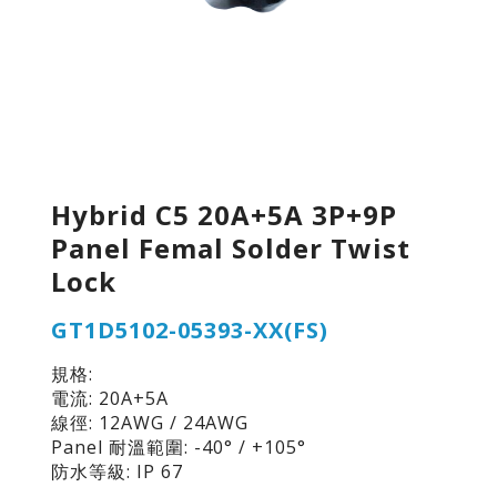
Hybrid C5 20A+5A 3P+9P
Panel Femal Solder Twist
Lock
GT1D5102-05393-XX(FS)
規格:
電流: 20A+5A
線徑: 12AWG / 24AWG
Panel 耐溫範圍: -40° / +105°
防水等級: IP 67