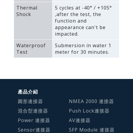
Thermal
5 cycles at -40° / +105°
Shock
‚after the test‚ the
function and
appearance can't be
impacted.
Waterproof
Submersion in water 1
Test
meter for 30 minutes.
產品介紹
圓形連接器
NMEA 2000 連接器
混合型連接器
Push Lock連接器
Power 連接器
AV連接器
Sensor連接器
SFP Module 連接器