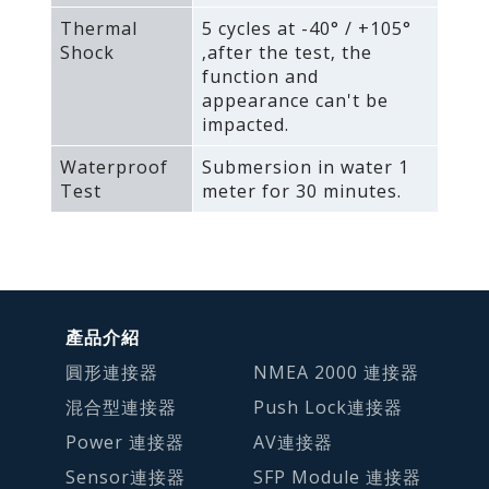
Thermal
5 cycles at -40° / +105°
Shock
‚after the test‚ the
function and
appearance can't be
impacted.
Waterproof
Submersion in water 1
Test
meter for 30 minutes.
產品介紹
圓形連接器
NMEA 2000 連接器
混合型連接器
Push Lock連接器
Power 連接器
AV連接器
Sensor連接器
SFP Module 連接器