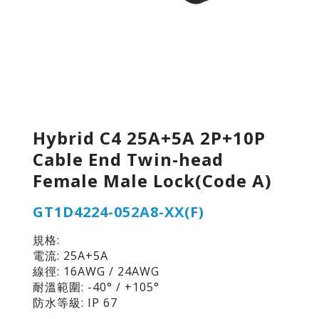
Hybrid C4 25A+5A 2P+10P
Cable End Twin-head
Female Male Lock(Code A)
GT1D4224-052A8-XX(F)
規格:
電流: 25A+5A
線徑: 16AWG / 24AWG
耐溫範圍: -40° / +105°
防水等級: IP 67