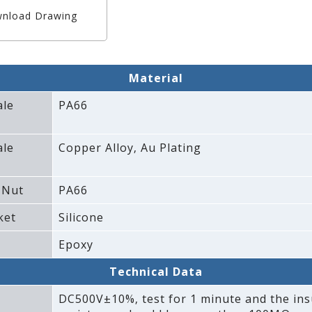
nload Drawing
Material
ale
PA66
ale
Copper Alloy‚ Au Plating
 Nut
PA66
ket
Silicone
Epoxy
Technical Data
DC500V±10%‚ test for 1 minute and the ins