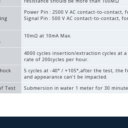
e
resistance should be more than 100MΩ
Power Pin : 2500 V AC contact-to-contact‚ f
ing
Signal Pin : 500 V AC contact-to-contact‚ fo
10mΩ at 10mA Max.
e
4000 cycles insertion/extraction cycles at
rate of 200cycles per hour.
hock
5 cycles at -40° / +105°‚after the test‚ the 
and appearance can't be impacted.
f Test
Submersion in water 1 meter for 30 minute