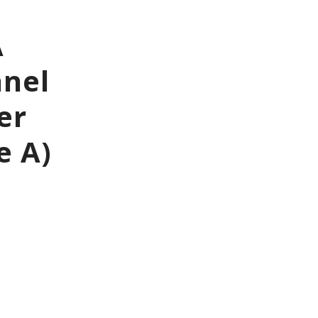
A
anel
er
e A)