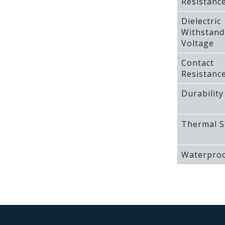
Resistanc
Dielectric
Withstand
Voltage
Contact
Resistanc
Durability
Thermal S
Waterproo