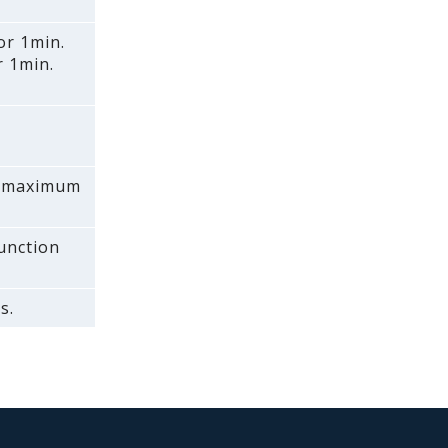
or 1min.
r 1min.
 a maximum
function
s.