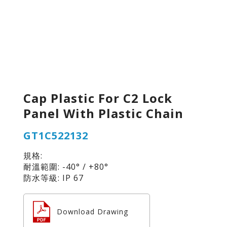
Cap Plastic For C2 Lock
Panel With Plastic Chain
GT1C522132
規格:
耐溫範圍: -40° / +80°
防水等級: IP 67
Download Drawing