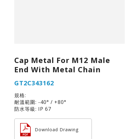
Cap Metal For M12 Male
End With Metal Chain
GT2C343162
規格:
耐溫範圍: -40° / +80°
防水等級: IP 67
Download Drawing