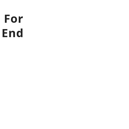
 For
 End