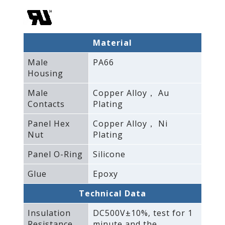
Material
Male
PA66
Housing
Male
Copper Alloy， Au
Contacts
Plating
Panel Hex
Copper Alloy， Ni
Nut
Plating
Panel O-Ring
Silicone
Glue
Epoxy
Technical Data
Insulation
DC500V±10%‚ test for 1
Resistance
minute and the