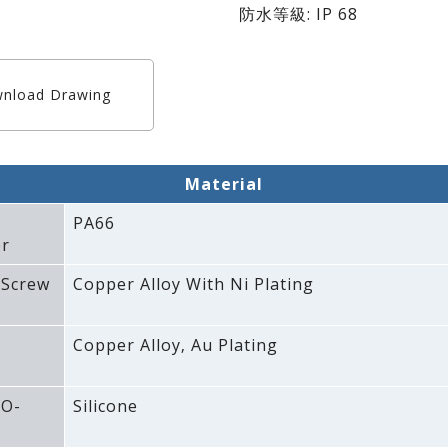
防水等級: IP 68
nload Drawing
Material
PA66
r
 Screw
Copper Alloy With Ni Plating
Copper Alloy‚ Au Plating
 O-
Silicone