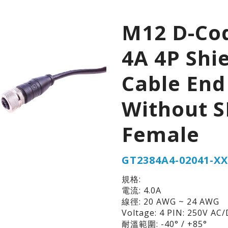
M12 D-Co
4A 4P Shi
Cable End
Without S
Female
GT2384A4-02041-XX
規格:
電流: 4.0A
線徑: 20 AWG ~ 24 AWG
Voltage: 4 PIN: 250V AC
耐溫範圍: -40° / +85°