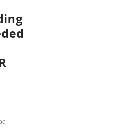
ding
eded
R
/DC