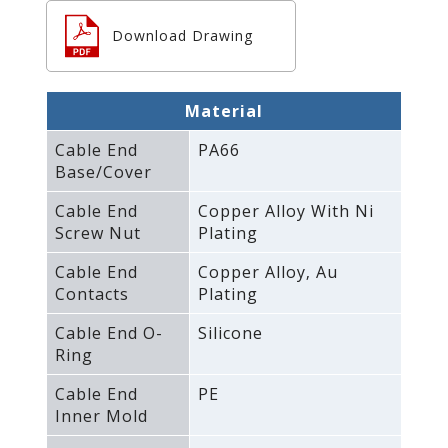
Download Drawing
Material
Cable End
PA66
Base/Cover
Cable End
Copper Alloy With Ni
Screw Nut
Plating
Cable End
Copper Alloy‚ Au
Contacts
Plating
Cable End O-
Silicone
Ring
Cable End
PE
Inner Mold