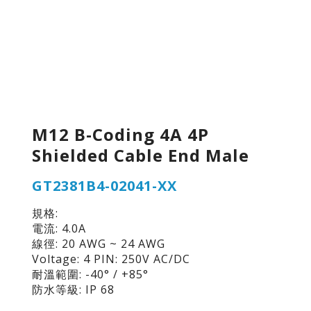
M12 B-Coding 4A 4P
Shielded Cable End Male
GT2381B4-02041-XX
規格:
電流: 4.0A
線徑: 20 AWG ~ 24 AWG
Voltage: 4 PIN: 250V AC/DC
耐溫範圍: -40° / +85°
防水等級: IP 68