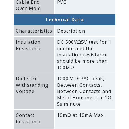
Cable End
PVC
Over Mold
Technical Data
Characteristics
Description
Insulation
DC 500VΩ5V‚test for 1
Resistance
minute and the
insulation resistance
should be more than
100MΩ
Dielectric
1000 V DC/AC peak‚
Withstanding
Between Contacts‚
Voltage
Between Contacts and
Metal Housing‚ for 1Ω
5s minute
Contact
10mΩ at 10mA Max.
Resistance