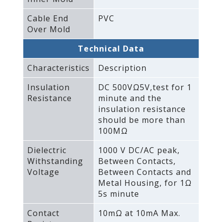
Cable End
PVC
Over Mold
Technical Data
Characteristics
Description
Insulation
DC 500VΩ5V‚test for 1
Resistance
minute and the
insulation resistance
should be more than
100MΩ
Dielectric
1000 V DC/AC peak‚
Withstanding
Between Contacts‚
Voltage
Between Contacts and
Metal Housing‚ for 1Ω
5s minute
Contact
10mΩ at 10mA Max.