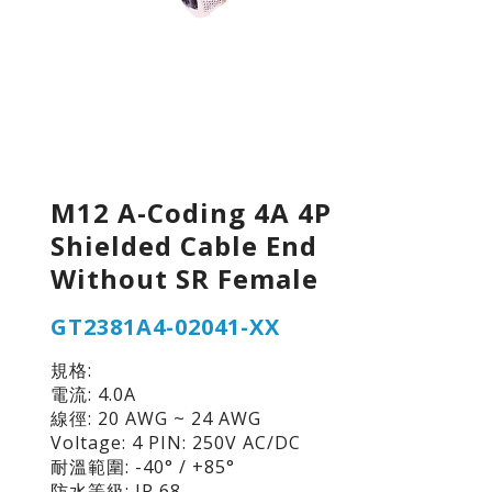
M12 A-Coding 4A 4P
Shielded Cable End
Without SR Female
GT2381A4-02041-XX
規格:
電流: 4.0A
線徑: 20 AWG ~ 24 AWG
Voltage: 4 PIN: 250V AC/DC
耐溫範圍: -40° / +85°
防水等級: IP 68