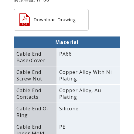
Download Drawing
Material
Cable End
PA66
Base/Cover
Cable End
Copper Alloy With Ni
Screw Nut
Plating
Cable End
Copper Alloy‚ Au
Contacts
Plating
Cable End O-
Silicone
Ring
Cable End
PE
Inner Mold