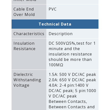
Cable End
PVC
Over Mold
Technical Data
Characteristics
Description
Insulation
DC 500VΩ5%‚test for 1
Resistance
minute and the
insulation resistance
should be more than
100MΩ
Dielectric
1.5A: 500 V DC/AC peak
Withstanding
2.0A: 650 V DC/AC peak
Voltage
4.0A: 2-4 pin:1400 V
DC/AC peak; 5 pin:1000
V DC/AC peak
Between Contacts‚
Between Contacts and