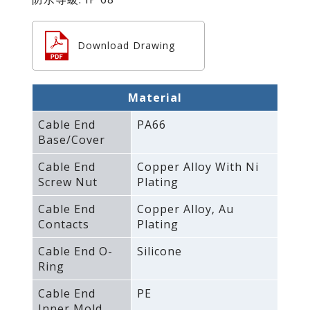
Download Drawing
Material
Cable End
PA66
Base/Cover
Cable End
Copper Alloy With Ni
Screw Nut
Plating
Cable End
Copper Alloy‚ Au
Contacts
Plating
Cable End O-
Silicone
Ring
Cable End
PE
Inner Mold