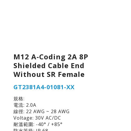
M12 A-Coding 2A 8P
Shielded Cable End
Without SR Female
GT2381A4-01081-XX
規格:
電流: 2.0A
線徑: 22 AWG ~ 28 AWG
Voltage: 30V AC/DC
耐溫範圍: -40° / +85°
防水等級: IP 68