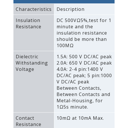
Characteristics
Description
Insulation
DC 500VΩ5%‚test for 1
Resistance
minute and the
insulation resistance
should be more than
100MΩ
Dielectric
1.5A: 500 V DC/AC peak
Withstanding
2.0A: 650 V DC/AC peak
Voltage
4.0A: 2-4 pin:1400 V
DC/AC peak; 5 pin:1000
V DC/AC peak
Between Contacts‚
Between Contacts and
Metal-Housing‚ for
1Ω5s minute.
Contact
10mΩ at 10mA Max.
Resistance