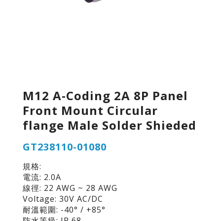
M12 A-Coding 2A 8P Panel
Front Mount Circular
flange Male Solder Shieded
GT238110-01080
規格:
電流: 2.0A
線徑: 22 AWG ~ 28 AWG
Voltage: 30V AC/DC
耐溫範圍: -40° / +85°
防水等級: IP 68