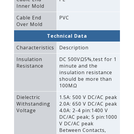
Inner Mold
Cable End
PVC
Over Mold
Technical Data
Characteristics
Description
Insulation
DC 500VΩ5%‚test for 1
Resistance
minute and the
insulation resistance
should be more than
100MΩ
Dielectric
1.5A: 500 V DC/AC peak
Withstanding
2.0A: 650 V DC/AC peak
Voltage
4.0A: 2-4 pin:1400 V
DC/AC peak; 5 pin:1000
V DC/AC peak
Between Contacts‚