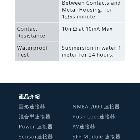
Between Contacts and
Metal-Housing‚ for
1Ω5s minute.
Contact
10mΩ at 10mA Max.
Resistance
Waterproof
Submersion in water 1
Test
meter for 24 hours.
產品介紹
圓形連接器
NMEA 2000 連接器
混合型連接器
Push Lock連接器
Power 連接器
AV連接器
Sensor連接器
SFP Module 連接器