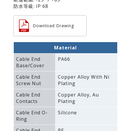
防水等級: IP 68
Download Drawing
Material
Cable End
PA66
Base/Cover
Cable End
Copper Alloy With Ni
Screw Nut
Plating
Cable End
Copper Alloy‚ Au
Contacts
Plating
Cable End O-
Silicone
Ring
Cable End
PE