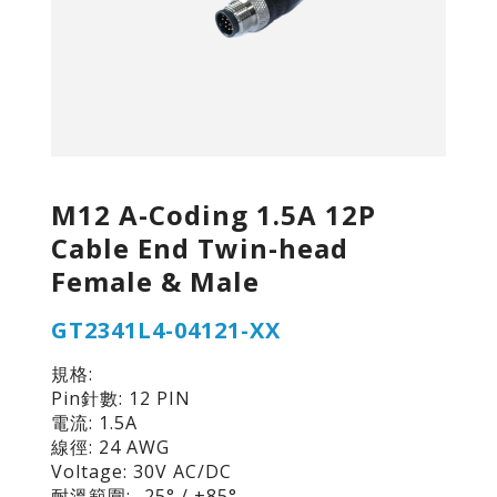
M12 A-Coding 1.5A 12P
Cable End Twin-head
Female & Male
GT2341L4-04121-XX
規格:
Pin針數: 12 PIN
電流: 1.5A
線徑: 24 AWG
Voltage: 30V AC/DC
耐溫範圍: -25° / +85°