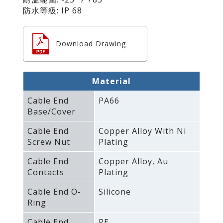
防水等級: IP 68
Download Drawing
Material
Cable End
PA66
Base/Cover
Cable End
Copper Alloy With Ni
Screw Nut
Plating
Cable End
Copper Alloy‚ Au
Contacts
Plating
Cable End O-
Silicone
Ring
Cable End
PE