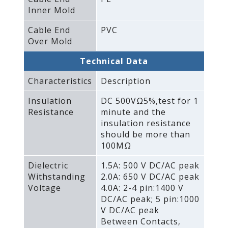
Inner Mold
Cable End
PVC
Over Mold
Technical Data
Characteristics
Description
Insulation
DC 500VΩ5%‚test for 1
Resistance
minute and the
insulation resistance
should be more than
100MΩ
Dielectric
1.5A: 500 V DC/AC peak
Withstanding
2.0A: 650 V DC/AC peak
Voltage
4.0A: 2-4 pin:1400 V
DC/AC peak; 5 pin:1000
V DC/AC peak
Between Contacts‚