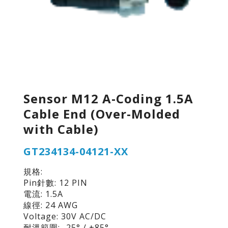
Sensor M12 A-Coding 1.5A
Cable End (Over-Molded
with Cable)
GT234134-04121-XX
規格:
Pin針數: 12 PIN
電流: 1.5A
線徑: 24 AWG
Voltage: 30V AC/DC
耐溫範圍: -25° / +85°