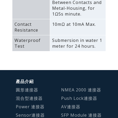
Between Contacts and
Metal-Housing‚ for
1Ω5s minute.
Contact
10mΩ at 10mA Max.
Resistance
Waterproof
Submersion in water 1
Test
meter for 24 hours.
產品介紹
圓形連接器
NMEA 2000 連接器
混合型連接器
Push Lock連接器
Power 連接器
AV連接器
Sensor連接器
SFP Module 連接器