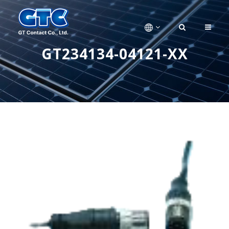
GT234134-04121-XX