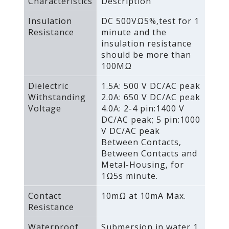
Characteristics
Description
Insulation
DC 500VΩ5%‚test for 1
Resistance
minute and the
insulation resistance
should be more than
100MΩ
Dielectric
1.5A: 500 V DC/AC peak
Withstanding
2.0A: 650 V DC/AC peak
Voltage
4.0A: 2-4 pin:1400 V
DC/AC peak; 5 pin:1000
V DC/AC peak
Between Contacts‚
Between Contacts and
Metal-Housing‚ for
1Ω5s minute.
Contact
10mΩ at 10mA Max.
Resistance
Waterproof
Submersion in water 1