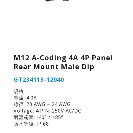
M12 A-Coding 4A 4P Panel
Rear Mount Male Dip
GT234113-12040
規格:
電流: 4.0A
線徑: 20 AWG ~ 24 AWG
Voltage: 4 PIN: 250V AC/DC
耐溫範圍: -40° / +85°
防水等級: IP 68