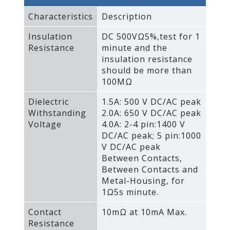
Characteristics
Description
Insulation
DC 500VΩ5%‚test for 1
Resistance
minute and the
insulation resistance
should be more than
100MΩ
Dielectric
1.5A: 500 V DC/AC peak
Withstanding
2.0A: 650 V DC/AC peak
Voltage
4.0A: 2-4 pin:1400 V
DC/AC peak; 5 pin:1000
V DC/AC peak
Between Contacts‚
Between Contacts and
Metal-Housing‚ for
1Ω5s minute.
Contact
10mΩ at 10mA Max.
Resistance