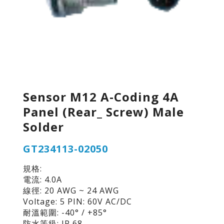
Sensor M12 A-Coding 4A
Panel (Rear_ Screw) Male
Solder
GT234113-02050
規格:
電流: 4.0A
線徑: 20 AWG ~ 24 AWG
Voltage: 5 PIN: 60V AC/DC
耐溫範圍: -40° / +85°
防水等級: IP 68