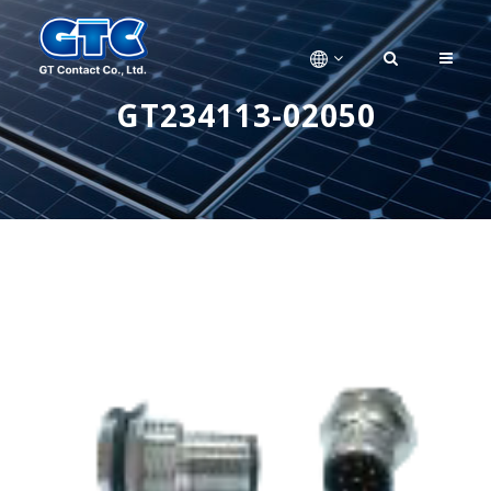
GT234113-02050