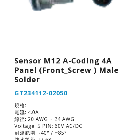
Sensor M12 A-Coding 4A
Panel (Front_Screw ) Male
Solder
GT234112-02050
規格:
電流: 4.0A
線徑: 20 AWG ~ 24 AWG
Voltage: 5 PIN: 60V AC/DC
耐溫範圍: -40° / +85°
防水等級: IP 68