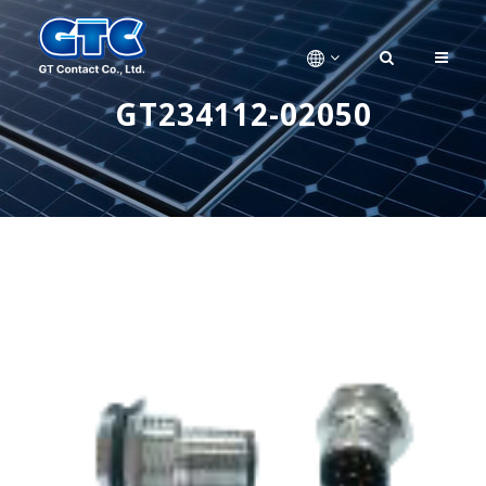
GT234112-02050