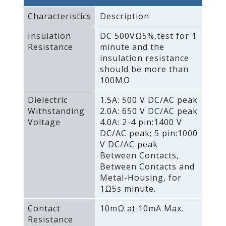
Characteristics
Description
Insulation
DC 500VΩ5%‚test for 1
Resistance
minute and the
insulation resistance
should be more than
100MΩ
Dielectric
1.5A: 500 V DC/AC peak
Withstanding
2.0A: 650 V DC/AC peak
Voltage
4.0A: 2-4 pin:1400 V
DC/AC peak; 5 pin:1000
V DC/AC peak
Between Contacts‚
Between Contacts and
Metal-Housing‚ for
1Ω5s minute.
Contact
10mΩ at 10mA Max.
Resistance