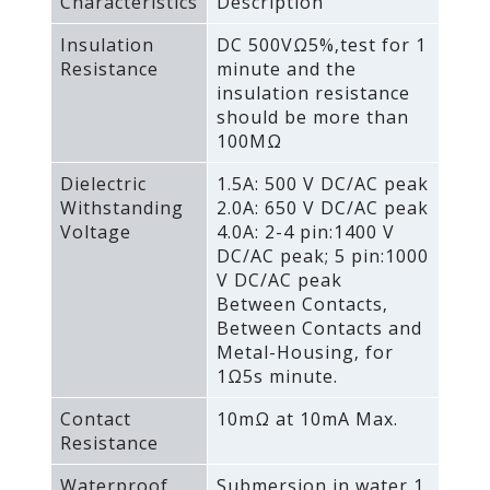
Characteristics
Description
Insulation
DC 500VΩ5%‚test for 1
Resistance
minute and the
insulation resistance
should be more than
100MΩ
Dielectric
1.5A: 500 V DC/AC peak
Withstanding
2.0A: 650 V DC/AC peak
Voltage
4.0A: 2-4 pin:1400 V
DC/AC peak; 5 pin:1000
V DC/AC peak
Between Contacts‚
Between Contacts and
Metal-Housing‚ for
1Ω5s minute.
Contact
10mΩ at 10mA Max.
Resistance
Waterproof
Submersion in water 1