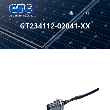
GT234112-02041-XX